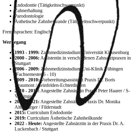
Endodontie (Tätigkeitsschwerpunkt)
Zahnerhaltung
Parodontologie
Ästhetische Zahnheilkunde (Tätigkeitsschwerpunkt)
Fremdsprachen: Englisch
Werdegang
1993 - 1999:
Zahnmedizinstudium Universität Klausenburg
2000 - 2006:
Assistentin in verschiedenen Zahnarztpraxen in
Stuttgart
2006 - 2009:
Zahnmedizinstudium Uni-Klinik Tübingen
(Fachsemester 6 - 10)
2009 - 2010:
Vorbereitungsassistent Praxis Dr. Boris
Beaumont / Leinfelden-Echterdingen
2010 - 2014:
Angestellte Zahnärztin Praxis Peter Haarer / S-
Vaihingen
2014 - 2021:
Angestellte Zahnärztin Praxis Dr. Monika
Altenburger / Filderstadt
2015:
Curriculum Endodontie
2019:
Curriculum Ästhetische Zahnheilkunde
2022 - Heute:
Angestellte Zahnärztin in der Praxis Dr. A.
Luckenbach / Stuttgart